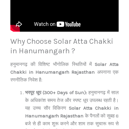
Why Choose Solar Atta Chakki
in Hanumangarh ?
हनुमानगढ़ की विशिष्ट भौगोलिक स्थितियों में
Solar Atta
Chakki in Hanumangarh Rajasthan
अपनाना एक
रणनीतिक निवेश है:
भरपूर धूप (300+ Days of Sun):
हनुमानगढ़ में साल
के अधिकांश समय तेज और स्पष्ट धूप उपलब्ध रहती है।
यह उच्च सौर विकिरण
Solar Atta Chakki in
Hanumangarh Rajasthan
के पैनलों को सुबह 8
बजे से ही काम शुरू करने और शाम तक सुचारू रूप से