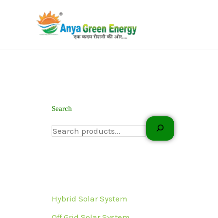
Skip
to
content
Search
Hybrid Solar System
Off Grid Solar System