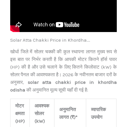
Solar Atta Chakki Price in Khordha...
खोर्धा जिले में सोलर चक्की की कुल स्थापना लागत मुख्य रूप से
इस बात पर निर्भर करती है कि आपकी मोटर कितने हॉर्स पावर
(HP) की है और उसे चलाने के लिए कितने किलोवाट (kW) के
सोलर पैनल की आवश्यकता है। 2026 के नवीनतम बाजार दरों के
अनुसार,
solar atta chakki price in khordha
odisha
की अनुमानित मूल्य सूची यहाँ दी गई है:
मोटर
आवश्यक
अनुमानित
व्यापारिक
क्षमता
सोलर
लागत (₹)*
उपयोग
(HP)
(kW)