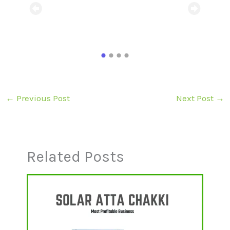
nies
prad
in Amr
Read
←
Previous Post
Next Post
→
Related Posts