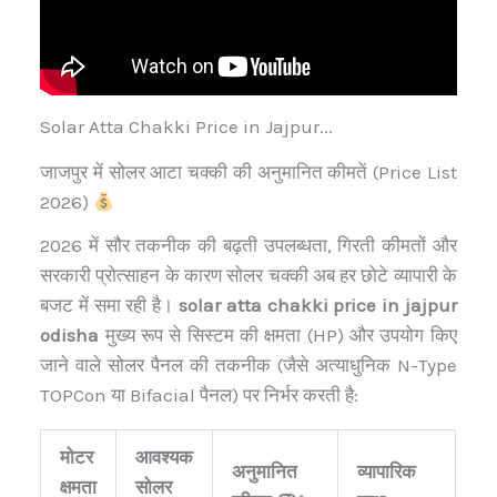
Solar Atta Chakki Price in Jajpur...
जाजपुर में सोलर आटा चक्की की अनुमानित कीमतें (Price List
2026)
2026 में सौर तकनीक की बढ़ती उपलब्धता, गिरती कीमतों और
सरकारी प्रोत्साहन के कारण सोलर चक्की अब हर छोटे व्यापारी के
बजट में समा रही है।
solar atta chakki price in jajpur
odisha
मुख्य रूप से सिस्टम की क्षमता (HP) और उपयोग किए
जाने वाले सोलर पैनल की तकनीक (जैसे अत्याधुनिक N-Type
TOPCon या Bifacial पैनल) पर निर्भर करती है:
मोटर
आवश्यक
अनुमानित
व्यापारिक
क्षमता
सोलर