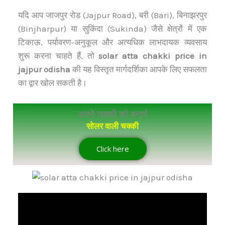
यदि आप जाजपुर रोड (Jajpur Road), बरी (Bari), बिनाझरपुर
(Binjharpur) या सुकिंदा (Sukinda) जैसे क्षेत्रों में एक
टिकाऊ, पर्यावरण-अनुकूल और अत्यधिक लाभदायक व्यवसाय
शुरू करना चाहते हैं, तो
solar atta chakki price in
jajpur odisha
की यह विस्तृत मार्गदर्शिका आपके लिए सफलता
का द्वार खोल सकती है।
अपने चक्की को बनाये
सोलर वाली चक्की
Click here