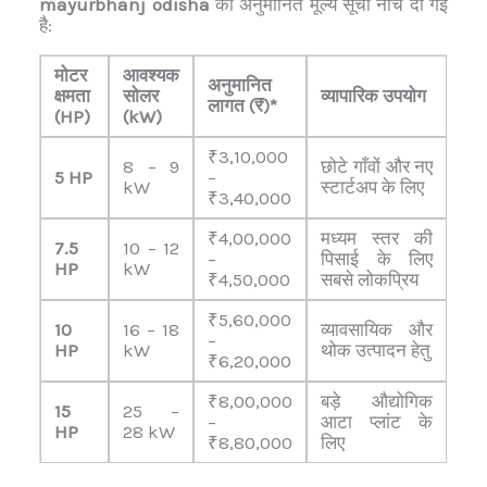
mayurbhanj odisha
की अनुमानित मूल्य सूची नीचे दी गई
है:
मोटर
आवश्यक
अनुमानित
क्षमता
सोलर
व्यापारिक उपयोग
लागत (₹)*
(HP)
(kW)
₹3,10,000
8 – 9
छोटे गाँवों और नए
5 HP
–
kW
स्टार्टअप के लिए
₹3,40,000
₹4,00,000
मध्यम स्तर की
7.5
10 – 12
–
पिसाई के लिए
HP
kW
₹4,50,000
सबसे लोकप्रिय
₹5,60,000
10
16 – 18
व्यावसायिक और
–
HP
kW
थोक उत्पादन हेतु
₹6,20,000
₹8,00,000
बड़े औद्योगिक
15
25 –
–
आटा प्लांट के
HP
28 kW
₹8,80,000
लिए