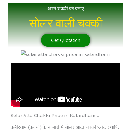
अपने चक्की को बनाए
सोलर वाली चक्की
Get Quotation
Solar Atta Chakki Price in Kabirdham...
कबीरधाम (कवर्धा) के बाजारों में सोलर आटा चक्की प्लांट स्थापित